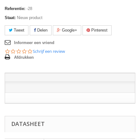
Referentie:
-28
Staat:
Nieuw product
Tweet
Delen
Google+
Pinterest
Informeer een vriend
0.0
Schrijf een review
star
Afdrukken
rating
DATASHEET