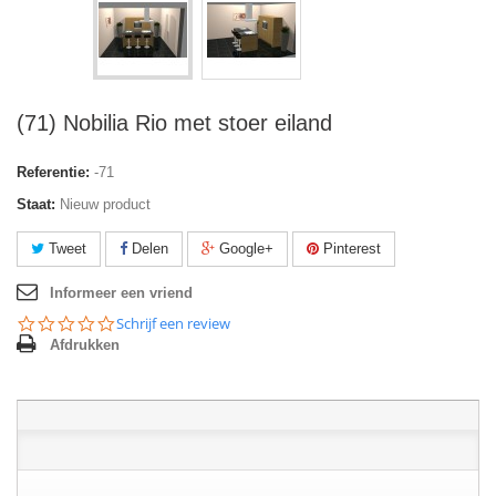
(71) Nobilia Rio met stoer eiland
Referentie:
-71
Staat:
Nieuw product
Tweet
Delen
Google+
Pinterest
Informeer een vriend
0.0
Schrijf een review
star
Afdrukken
rating